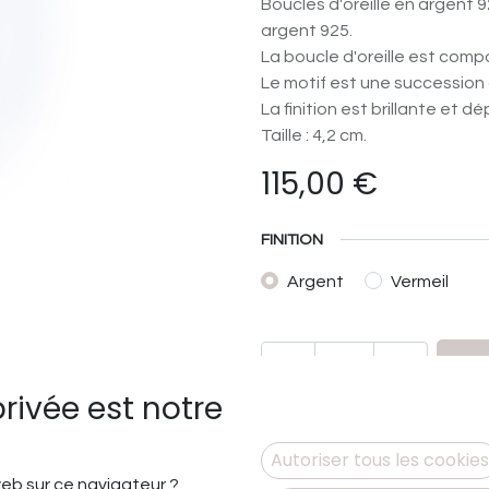
Boucles d'oreille en argent 
argent 925.
La boucle d'oreille est comp
Le motif est une succession 
La finition est brillante et dé
Taille : 4,2 cm.
115,00
€
FINITION
Argent
Vermeil
privée est notre
Ajouter à la liste de sou
Autoriser tous les cookies
 web sur ce navigateur ?