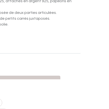
925, attaches en argent 925, papillons en
osée de deux parties articulées.
de petits carrés juxtaposés.
polie.
AJOUTER AU PANIER
haits