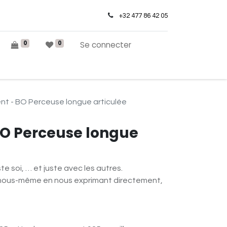
+32 477 86 42 05
0
0
Se connecter
nt - BO Perceuse longue articulée
O Perceuse longue
te soi, … et juste avec les autres.
s nous-même en nous exprimant directement,