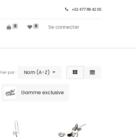
+32 477 86 42 05
0
0
Se connecter
Nom (A-Z)
rier par :
Gamme exclusive