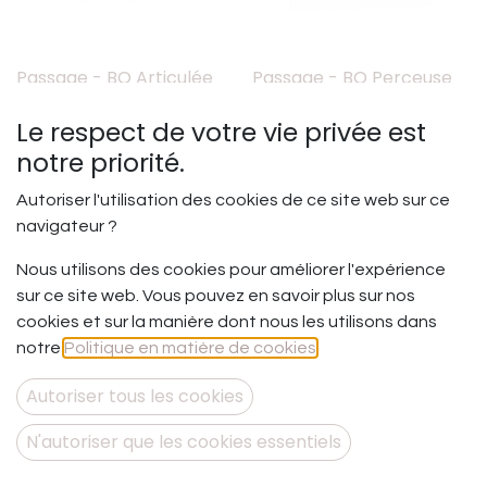
Passage - BO Articulée
Passage - BO Perceuse
Le respect de votre vie privée est
65,00
€
69,00
€
notre priorité.
Autoriser l'utilisation des cookies de ce site web sur ce
navigateur ?
Nous utilisons des cookies pour améliorer l'expérience
sur ce site web. Vous pouvez en savoir plus sur nos
cookies et sur la manière dont nous les utilisons dans
notre
Politique en matière de cookies
.
Autoriser tous les cookies
Passage - BO Perceuse
XL
Passage - BO sur fil
N'autoriser que les cookies essentiels
85,00
€
75,00
€