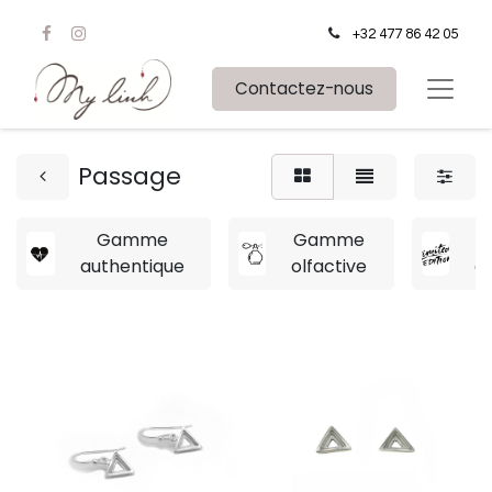
+32 477 86 42 05
Contactez-nous
Passage
Gamme
Gamme
authentique
olfactive
e