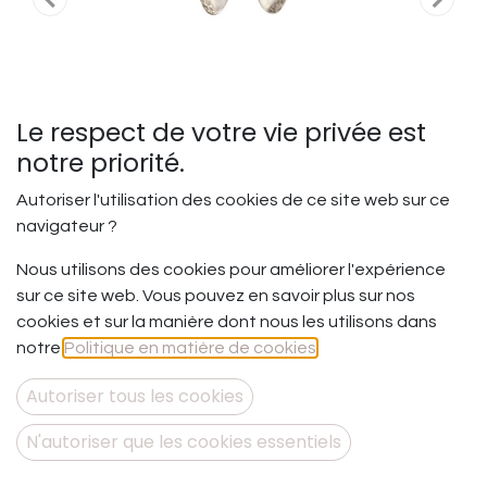
Le respect de votre vie privée est
notre priorité.
Autoriser l'utilisation des cookies de ce site web sur ce
navigateur ?
Nous utilisons des cookies pour améliorer l'expérience
Changer ses intentions - BO
sur ce site web. Vous pouvez en savoir plus sur nos
Perceuse S
cookies et sur la manière dont nous les utilisons dans
notre
Politique en matière de cookies
.
Changer ses intentions.
Et si nous nous laissions sentir nos nouveaux ressentis.
Autoriser tous les cookies
Ceux que l’on vit maintenant, pas ceux d’hier ? Et si nous
en tenions tout simplement compte pour faire évoluer
N'autoriser que les cookies essentiels
notre vie autrement ?