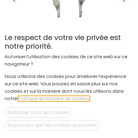
Le respect de votre vie privée est
notre priorité.
Autoriser l'utilisation des cookies de ce site web sur ce
navigateur ?
Nous utilisons des cookies pour améliorer l'expérience
Coquelicots - BO Perceuse 3
sur ce site web. Vous pouvez en savoir plus sur nos
coquelicots avec sa tige
cookies et sur la manière dont nous les utilisons dans
notre
Politique en matière de cookies
.
Gentil coq’licot Mesdames Gentil coq’licot nouveau
Vous fragile … ? Vous apparaissez là où ne vous attend
Autoriser tous les cookies
pas. Gaie, lumineuse, vive … Vous vous laissez balancer
au gré du vent grâce à votre force et votre spontanéité
N'autoriser que les cookies essentiels
de tous les instants.