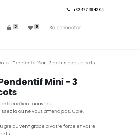
+32 477 86 42 05
0
0
Se connecter
ots - Pendentif Mini - 3 petits coquelicots
Pendentif Mini - 3
cots
ntil coq’licot nouveau.
issez là où ne vous attend pas. Gaie,
u gré du vent grâce à votre force et votre
ants.