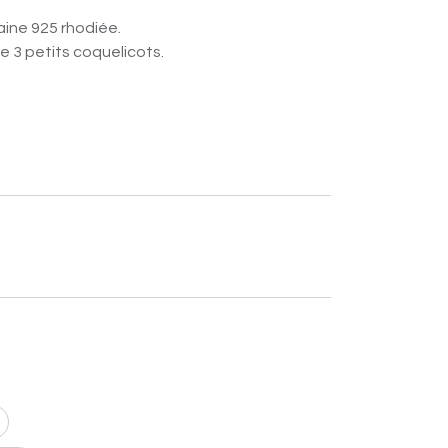
aine 925 rhodiée.
 3 petits coquelicots.
40
AJOUTER AU PANIER