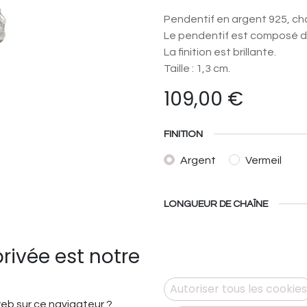
Pendentif en argent 925, ch
Le pendentif est composé de
La finition est brillante.
Taille : 1,3 cm.
109,00
€
FINITION
Argent
Vermeil
LONGUEUR DE CHAÎNE
42
45
50
privée est notre
Autoriser tous les cookies
 web sur ce navigateur ?