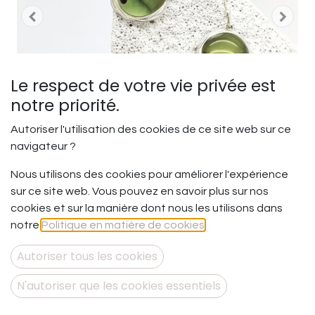
Le respect de votre vie privée est
notre priorité.
Autoriser l'utilisation des cookies de ce site web sur ce
navigateur ?
Nous utilisons des cookies pour améliorer l'expérience
sur ce site web. Vous pouvez en savoir plus sur nos
Verre et argent - Pièces
cookies et sur la manière dont nous les utilisons dans
uniques - Bo articulées
notre
Politique en matière de cookies
.
verre vert
Autoriser tous les cookies
Cette paire de boucle d'oreille unique est composée
N'autoriser que les cookies essentiels
d'une partie en verre montée sur de l'argent 925 et une
attache en argent 925.