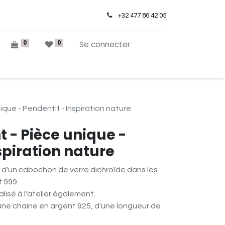
+32 477 86 42 05
0
0
Se connecter
ique - Pendentif - Inspiration nature
t - Pièce unique -
spiration nature
d'un cabochon de verre dichroïde dans les
t 999.
lisé à l'atelier également.
une chaine en argent 925, d'une longueur de