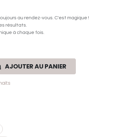
 toujours au rendez-vous. C'est magique !
s résultats.
nique à chaque fois.
AJOUTER AU PANIER
haits
ntact info