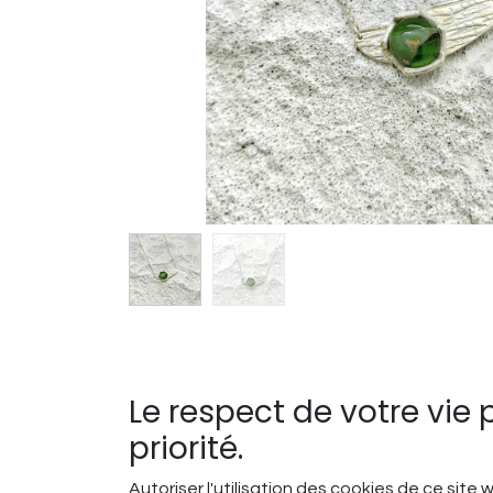
Le respect de votre vie 
priorité.
Liens utiles
Autoriser l'utilisation des cookies de ce site