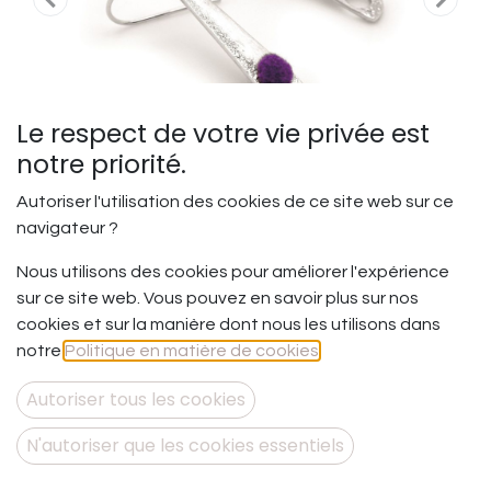
Le respect de votre vie privée est
notre priorité.
Autoriser l'utilisation des cookies de ce site web sur ce
navigateur ?
Nous utilisons des cookies pour améliorer l'expérience
Faire impression - BO
sur ce site web. Vous pouvez en savoir plus sur nos
Articulée
cookies et sur la manière dont nous les utilisons dans
notre
Politique en matière de cookies
.
Faire impression.
Laisser une image, une trace ou une sensation dans la
Autoriser tous les cookies
mémoire de l’autre… parce qu’on est soi.
N'autoriser que les cookies essentiels
Bol d'air - Collection de Bo olfactives.