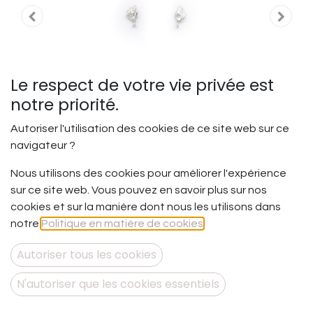
Le respect de votre vie privée est
notre priorité.
Autoriser l'utilisation des cookies de ce site web sur ce
navigateur ?
Nous utilisons des cookies pour améliorer l'expérience
sur ce site web. Vous pouvez en savoir plus sur nos
Force et fragilité - Thème
cookies et sur la manière dont nous les utilisons dans
fragile - BO Perceuse Mini
notre
Politique en matière de cookies
.
Mini
Autoriser tous les cookies
L’apparence d’un roc avec toutes ses failles invisibles qui
N'autoriser que les cookies essentiels
peuvent remonter à la vitesse de l’éclair.
Et si la force véritable était de laisser apparaître ses