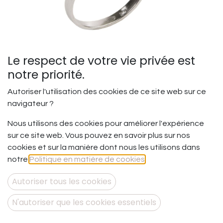
Le respect de votre vie privée est
notre priorité.
Autoriser l'utilisation des cookies de ce site web sur ce
navigateur ?
Les liens - Bague
Nous utilisons des cookies pour améliorer l'expérience
sur ce site web. Vous pouvez en savoir plus sur nos
Les liens d’amour – les connections impalpables.
cookies et sur la manière dont nous les utilisons dans
Ce qui connecte les âmes entre elles … C’est l’Amour …
notre
Politique en matière de cookies
.
Les liens d’amour se créent et se nourrissent de petits
faits, de petits gestes et de petits actes, de tous les
Autoriser tous les cookies
jours.
Et si nous prenions soin de le faire circuler tous les jours ?
N'autoriser que les cookies essentiels
Bague en argent 925.