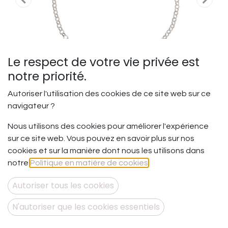
Le respect de votre vie privée est
notre priorité.
Autoriser l'utilisation des cookies de ce site web sur ce
navigateur ?
Nous utilisons des cookies pour améliorer l'expérience
Les liens - Bracelet simple
sur ce site web. Vous pouvez en savoir plus sur nos
cookies et sur la manière dont nous les utilisons dans
Les liens d’amour – les connections impalpables.
notre
Politique en matière de cookies
.
Ce qui connecte les âmes entre elles … C’est l’Amour …
Les liens d’amour se créent et se nourrissent de petits
Autoriser tous les cookies
faits, de petits gestes et de petits actes, de tous les
jours.
N'autoriser que les cookies essentiels
Et si nous prenions soin de le faire circuler tous les jours ?