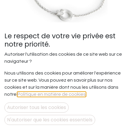
Le respect de votre vie privée est
notre priorité.
Autoriser l'utilisation des cookies de ce site web sur ce
navigateur ?
Métamorphose - Bracelet
Nous utilisons des cookies pour améliorer l'expérience
simple S
sur ce site web. Vous pouvez en savoir plus sur nos
cookies et sur la manière dont nous les utilisons dans
Parce que se connaître et s'apprivoiser prend du temps
notre
Politique en matière de cookies
.
…
Et qu'avant d'être pleinement soi-même, il faut des
Autoriser tous les cookies
temps de maturation.
N'autoriser que les cookies essentiels
Bracelet en argent 925.