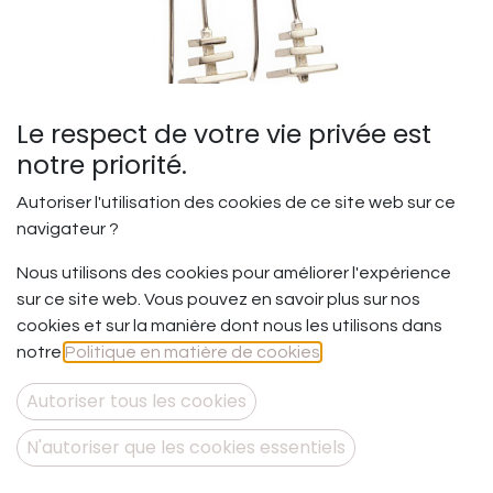
Le respect de votre vie privée est
notre priorité.
Autoriser l'utilisation des cookies de ce site web sur ce
navigateur ?
Mon temple, mon âme - BO
Nous utilisons des cookies pour améliorer l'expérience
sur fil
sur ce site web. Vous pouvez en savoir plus sur nos
cookies et sur la manière dont nous les utilisons dans
Mon temple, mon âme.
notre
Politique en matière de cookies
.
Il parait qu’on n’a qu’un seul corps et qu’on n’a qu’une
seule âme… Et si c’était l’occasion d’apprendre à nous
Autoriser tous les cookies
faire du bien, à nous emmener sur le chemin de la
douceur envers nous-même ? Et si nous apprenions à
N'autoriser que les cookies essentiels
nous écouter, nous et nos aspirations les plus