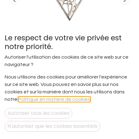
Le respect de votre vie privée est
notre priorité.
Autoriser l'utilisation des cookies de ce site web sur ce
navigateur ?
Nous utilisons des cookies pour améliorer l'expérience
Ose - Pendentif L
sur ce site web. Vous pouvez en savoir plus sur nos
cookies et sur la manière dont nous les utilisons dans
Oser – Ou le choix de l’inconfort.
notre
Politique en matière de cookies
.
Et si jouer avec ses peurs et ses limites permettait de
sortir de sa zone de confort pour œuvrer à quelque
Autoriser tous les cookies
chose de différent et de plus grand ?
N'autoriser que les cookies essentiels
Pendentif en argent 925, chaîne en argent 925 rhodiée.
Le pendentif est composé d'une petit triangle lisse