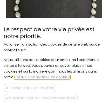
Le respect de votre vie privée est
notre priorité.
Autoriser l'utilisation des cookies de ce site web sur ce
navigateur ?
Nous utilisons des cookies pour améliorer l'expérience
Parfaite dans son
sur ce site web. Vous pouvez en savoir plus sur nos
imperfection - Pendentif
cookies et sur la manière dont nous les utilisons dans
cupules articulées
notre
Politique en matière de cookies
.
Autoriser tous les cookies
Parce que nous sommes uniques et imparfaites …
Mais tellement parfaites quand nous sommes juste
N'autoriser que les cookies essentiels
nous-mêmes.