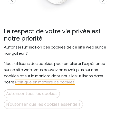
Le respect de votre vie privée est
notre priorité.
Autoriser l'utilisation des cookies de ce site web sur ce
navigateur ?
Nous utilisons des cookies pour améliorer l'expérience
Parfaite dans son
sur ce site web. Vous pouvez en savoir plus sur nos
imperfection - Pendentif XL
cookies et sur la manière dont nous les utilisons dans
notre
Politique en matière de cookies
.
Parce que nous sommes uniques et imparfaites …
Mais tellement parfaites quand nous sommes juste
Autoriser tous les cookies
nous-mêmes.
N'autoriser que les cookies essentiels
Pendentif en argent 925, chaîne 925 rhodiée.