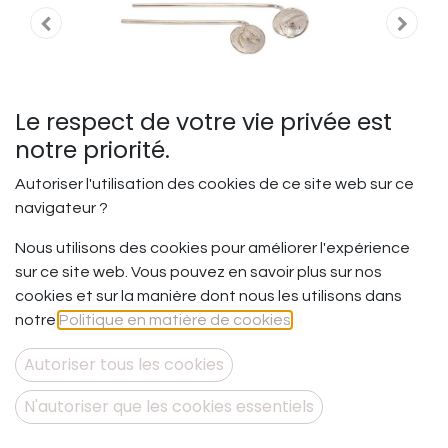
Le respect de votre vie privée est
notre priorité.
Autoriser l'utilisation des cookies de ce site web sur ce
navigateur ?
Nous utilisons des cookies pour améliorer l'expérience
sur ce site web. Vous pouvez en savoir plus sur nos
Profondeur et superficialité
cookies et sur la manière dont nous les utilisons dans
- BO longue tige S - le DUO
notre
Politique en matière de cookies
.
Entre profondeur et superficialité.
Autoriser tous les cookies
La richesse de l’intérieur, opposée à la légèreté de la
vie… Comme si l’une pouvait aller sans l’autre ! Et si vous
N'autoriser que les cookies essentiels
vous laissiez la possibilité de mélanger les 2 plutôt que