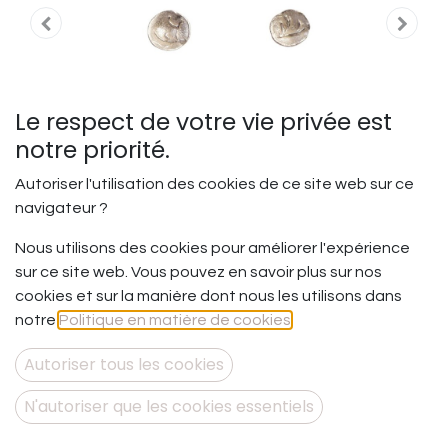
Le respect de votre vie privée est
notre priorité.
Autoriser l'utilisation des cookies de ce site web sur ce
navigateur ?
Nous utilisons des cookies pour améliorer l'expérience
sur ce site web. Vous pouvez en savoir plus sur nos
Profondeur et superficialité
cookies et sur la manière dont nous les utilisons dans
- BO Perceuse XS - le DUO
notre
Politique en matière de cookies
.
Entre profondeur et superficialité.
Autoriser tous les cookies
La richesse de l’intérieur, opposée à la légèreté de la
vie… Comme si l’une pouvait aller sans l’autre ! Et si vous
N'autoriser que les cookies essentiels
vous laissiez la possibilité de mélanger les 2 plutôt que