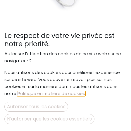
Le respect de votre vie privée est
notre priorité.
Autoriser l'utilisation des cookies de ce site web sur ce
navigateur ?
Suivre le fil - Bague XL
Nous utilisons des cookies pour améliorer l'expérience
sur ce site web. Vous pouvez en savoir plus sur nos
Suivre son chemin, suivre ses détours et ses contours
cookies et sur la manière dont nous les utilisons dans
vers ce qu’on est vraiment !
notre
Politique en matière de cookies
.
Et si vous releviez le défi d’être soi au fil des jours pour
vous trouver, vous connaître profondément et vous
Autoriser tous les cookies
aimer totalement !
N'autoriser que les cookies essentiels
Bague en argent 925.
La bague est composée dans sa partie supérieure de six