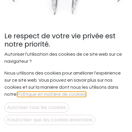
Le respect de votre vie privée est
notre priorité.
Autoriser l'utilisation des cookies de ce site web sur ce
navigateur ?
Nous utilisons des cookies pour améliorer l'expérience
Suivre le fil - Double
sur ce site web. Vous pouvez en savoir plus sur nos
Perceuses Mini
cookies et sur la manière dont nous les utilisons dans
notre
Politique en matière de cookies
.
Suivre son chemin, suivre ses détours et ses contours
vers ce qu’on est vraiment !
Autoriser tous les cookies
Et si vous releviez le défi d’être soi au fil des jours pour
vous trouver, vous connaître profondément et vous
N'autoriser que les cookies essentiels
aimer totalement !