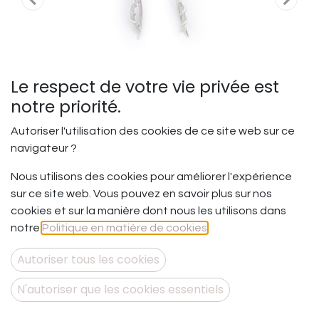
Le respect de votre vie privée est
notre priorité.
Autoriser l'utilisation des cookies de ce site web sur ce
navigateur ?
Nous utilisons des cookies pour améliorer l'expérience
Suivre le fil - Double sur fil
sur ce site web. Vous pouvez en savoir plus sur nos
Mini Mini
cookies et sur la manière dont nous les utilisons dans
notre
Politique en matière de cookies
.
Suivre son chemin, suivre ses détours et ses contours
vers ce qu’on est vraiment !
Autoriser tous les cookies
Et si vous releviez le défi d’être soi au fil des jours pour
vous trouver, vous connaître profondément et vous
N'autoriser que les cookies essentiels
aimer totalement !