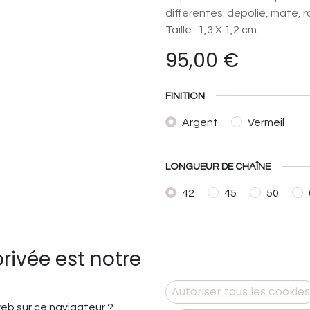
différentes: dépolie, mate, ra
Taille : 1,3 X 1,2 cm.
95,00
€
FINITION
Argent
Vermeil
LONGUEUR DE CHAÎNE
42
45
50
privée est notre
Ajouter à la liste de sou
Autoriser tous les cookies
 web sur ce navigateur ?