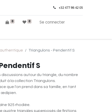
+32 477 86 42 05
0
0
Se connecter
authentique
Triangulons - Pendentif S
Pendentif S
 discussions autour du triangle, du nombre
duit à la collection Triangulons.
lace que l'on prend dans sa famille, en tant
 œdipien.
aîne 925 rhodiée.
 quatre triangles superposés de finitions