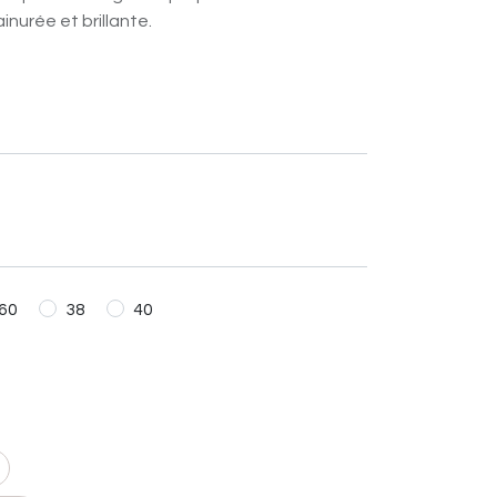
inurée et brillante.
60
38
40
AJOUTER AU PANIER
haits